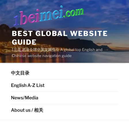
Skip
to
content
BEST GLOBAL WEBSITE
GUIDE
1北美 易迪全球中英文网指引 A global top English and
Chinese website navigation guide
中文目录
English A-Z List
News/Media
About us / 相关