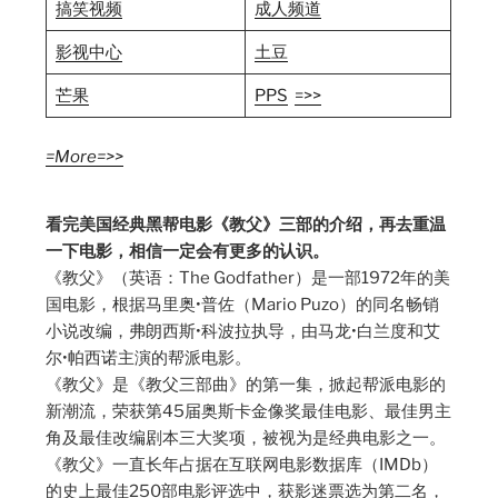
搞笑视频
成人频道
影视中
心
土豆
芒果
PPS
=>>
=More=>>
看完美国经典黑帮电影《教父》三部的介绍，再去重温
一下电影，相信一定会有更多的认识。
《教父》（英语：The Godfather）是一部1972年的美
国电影，根据马里奥•普佐（Mario Puzo）的同名畅销
小说改编，弗朗西斯•科波拉执导，由马龙•白兰度和艾
尔•帕西诺主演的帮派电影。
《教父》是《教父三部曲》的第一集，掀起帮派电影的
新潮流，荣获第45届奥斯卡金像奖最佳电影、最佳男主
角及最佳改编剧本三大奖项，被视为是经典电影之一。
《教父》一直长年占据在互联网电影数据库（IMDb）
的史上最佳250部电影评选中，获影迷票选为第二名，