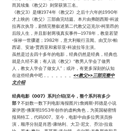
而其续集《教父2》则荣获第三名。
《教父3》是继1974年《教父2》之后十六年的1990年
才上映的《教父》三部曲完结篇。本片由弗朗西斯•科波
拉再次执导，剧情完整叙述第二代教父迈克尔•柯里昂的
后段人生，并且影射两项真实事件─1978年，教皇若望
•保禄一世骤逝；1982年，意大利银行丑闻。由艾尔•帕
西诺、安迪•贾西亚和索菲亚•科波拉等主演。
虽然是过去四十多年的电影，经典仍然是经典，经典也
就是久经不衰；有人说《教父》“教男人学会了做男
人，教女人学会了做女人”；或许，有更多深刻的认知
在这些经典中吧，。。。。。。
<<教父>>三部完整中
文介绍
经典电影《007》系列介绍(至今，整个系列有多少
部？
不妨数一数下列电影海报图片):詹姆斯•邦德是小说
家伊恩•佛莱明1953年创作的虚构角色，为英国秘密情
报局特工，代码007。至今，电影中由多位男演员扮
演，顺序分别是肖恩•康纳利、大卫•尼文、乔治•拉兹