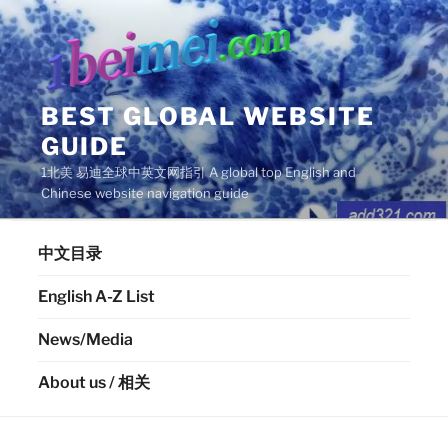
Skip
to
content
BEST GLOBAL WEBSITE
GUIDE
1北美 易迪全球中英文网指引 A global top English and
Chinese website navigation guide
中文目录
English A-Z List
News/Media
About us / 相关