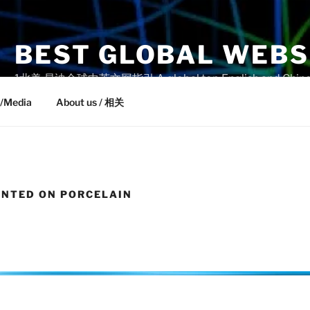
BEST GLOBAL WEBS
1北美 易迪全球中英文网指引 A global top English and Chinese 
/Media
About us / 相关
INTED ON PORCELAIN