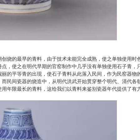
期创烧的最早的青料，由于技术未能完全成熟，使之单独使用时
特点，使之在明代早期的官窑制作中几乎没有单独使用石子青，
靓丽的平等青的出现，使石子青料从此落入民间，作为民窑器物
，而民间瓷器的烧造中，从明代洪武开始贯穿整个明代、清代各
使用年限最长的青料，这给我们以青料来鉴别瓷器年代提供了有