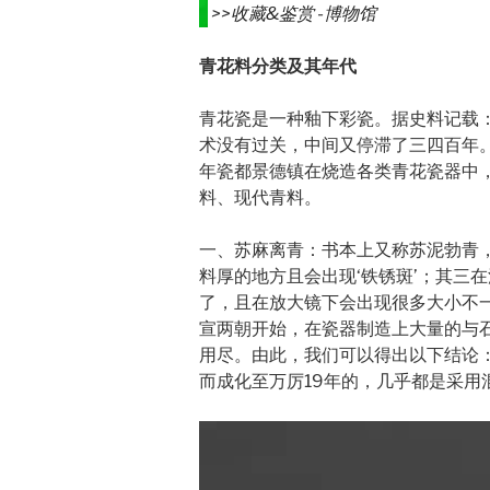
>>
收藏&鉴赏 -博物馆
青花料分类及其年代
青花瓷是一种釉下彩瓷。据史料记载：
术没有过关，中间又停滞了三四百年。
年瓷都景德镇在烧造各类青花瓷器中
料、现代青料。
一、苏麻离青：书本上又称苏泥勃青
料厚的地方且会出现‘铁锈斑’；其三
了，且在放大镜下会出现很多大小不
宣两朝开始，在瓷器制造上大量的与
用尽。由此，我们可以得出以下结论
而成化至万厉19年的，几乎都是采用