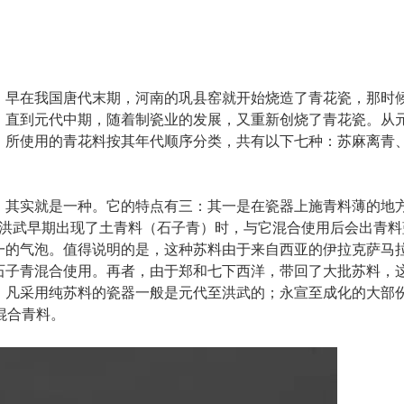
早在我国唐代末期，河南的巩县窑就开始烧造了青花瓷，那时候
直到元代中期，随着制瓷业的发展，又重新创烧了青花瓷。从元代
，所使用的青花料按其年代顺序分类，共有以下七种：苏麻离青
，其实就是一种。它的特点有三：其一是在瓷器上施青料薄的地
在洪武早期出现了土青料（石子青）时，与它混合使用后会出青
一的气泡。值得说明的是，这种苏料由于来自西亚的伊拉克萨马
石子青混合使用。再者，由于郑和七下西洋，带回了大批苏料，这
：凡采用纯苏料的瓷器一般是元代至洪武的；永宣至成化的大部
混合青料。