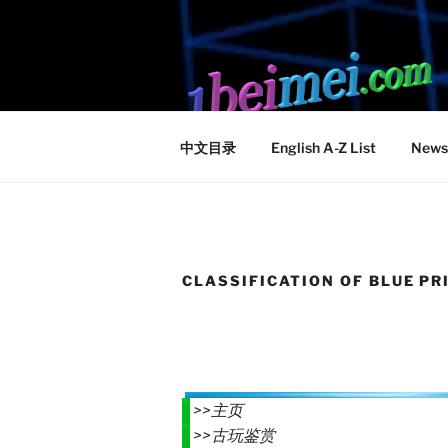
Skip
to
content
中文目录
English A-Z List
News
CLASSIFICATION OF BLUE PR
>>
主页
>>
古玩鉴赏