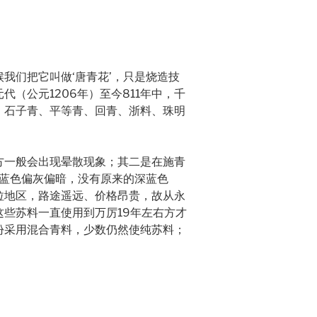
我们把它叫做‘唐青花’，只是烧造技
（公元1206年）至今811年中，千
、石子青、平等青、回青、浙料、珠明
方一般会出现晕散现象；其二是在施青
料蓝色偏灰偏暗，没有原来的深蓝色
拉地区，路途遥远、价格昂贵，故从永
些苏料一直使用到万厉19年左右方才
份采用混合青料，少数仍然使纯苏料；