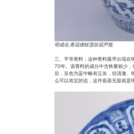
明成化.青花缠枝莲纹葫芦瓶
三、平等青料：这种青料最早出现在
70年。该青料的成分中含铁量较少
后，呈色为蓝中略有泛灰，但清澈、
么可以肯定的说，这件瓷器无疑就是明