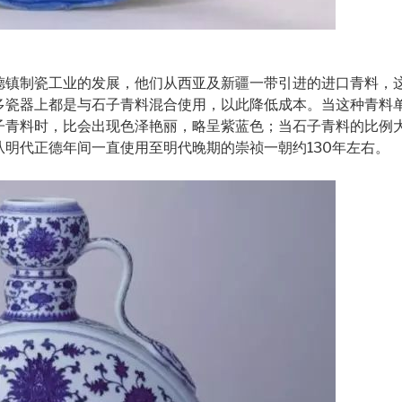
德镇制瓷工业的发展，他们从西亚及新疆一带引进的进口青料，
多瓷器上都是与石子青料混合使用，以此降低成本。当这种青料
子青料时，比会出现色泽艳丽，略呈紫蓝色；当石子青料的比例
明代正德年间一直使用至明代晚期的崇祯一朝约130年左右。