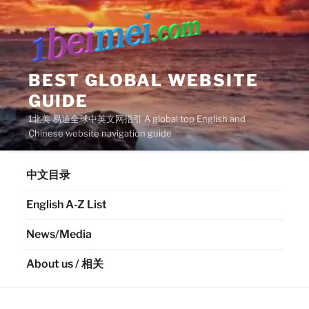
Skip
to
content
BEST GLOBAL WEBSITE
GUIDE
1北美 易迪全球中英文网指引 A global top English and
Chinese website navigation guide
中文目录
English A-Z List
News/Media
About us / 相关