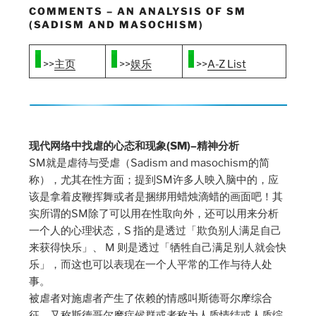
COMMENTS – AN ANALYSIS OF SM
(SADISM AND MASOCHISM)
>>
主页
>>
娱乐
>>
A-Z List
现代网络中找虐的心态和现象(SM)–精神分析
SM就是虐待与受虐（Sadism and masochism的简
称），尤其在性方面；提到SM许多人映入脑中的，应
该是拿着皮鞭挥舞或者是捆绑用蜡烛滴蜡的画面吧！其
实所谓的SM除了可以用在性取向外，还可以用来分析
一个人的心理状态，S 指的是透过「欺负别人满足自己
来获得快乐」、 M 则是透过「牺牲自己满足别人就会快
乐」，而这也可以表现在一个人平常的工作与待人处
事。
被虐者对施虐者产生了依赖的情感叫斯德哥尔摩综合
征，又称斯德哥尔摩症候群或者称为人质情结或人质综