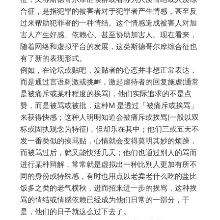
合征，是指犯罪的被害者对于犯罪者产生情感，甚至反
过来帮助犯罪者的一种情结。这个情感造成被害人对加
害人产生好感、依赖心、甚至协助加害人。现在看来，
随着网络和虚拟平台的发展，这类斯德哥尔摩综合征也
有了新的表现形式。
例如，在论坛或贴吧，发贴者的心态并非想正常表达，
而是通过言语刺激或挑衅，激起虐待者的回复施虐(通常
是被痛斥或某种程度的挨骂)，他们实际追求的不是点
赞，而是被骂或被批，这种M 是透过「被痛斥或挨骂」
来获得快感；这种人明明知道会被痛斥或挨骂(一般以双
标或固执观念为特征)，但却乐在其中；他们三或五天不
发一番类似的挨骂贴，心情就会变得莫明其妙的烦躁，
而被骂过后，就又能快活几天；他们也通过别人的骂而
进行某种辩解，常常就是虚拟出一种比别人更加有所不
同的身份或特殊感，有时也用点以老卖老什么吃的盐比
饭多之类的老气横秋，进而招来进一步的挨骂，这种挨
骂的情结或情感依赖已经成为他们日常的一部分，于
是，他们的日子就这么过下去了。