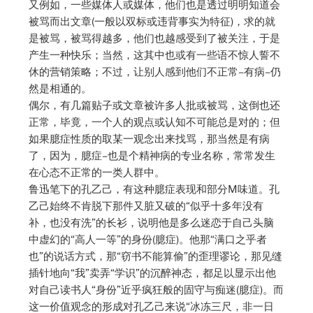
又例如，一些媒体人或媒体，他们也是透过明明知道会
被骂而出文章(一般以双标或违背事实为特征)，求的就
是被骂，被骂得越多，他们也越感受到了被关注，于是
产生一种快乐；当然，这其中也或有一些语不惊人誓不
休的营销策略；不过，让别人感到他们不正常–有病–仍
然是相通的。
偶尔，有几篇贴子或文章被许多人批或被骂，这倒也还
正常，毕竟，一个人的观点或认知不可能总是对的；但
如果臆症性质的取某一观念出来找骂，那当然是有病
了，因为，臆症–也是个精神病的专业名称，常常发生
在心态不正常的一类人群中。
鲁迅笔下的孔乙己，有这种臆症表现和部分M味道。孔
乙己始终不肯脱下那件又脏又破的“似乎十多年没有
补，也没有洗”的长衫，说明他是多么迷恋于自己头脑
中虚幻的“高人一等”的身份(臆症)。他那“满口之乎者
也”的说话方式，那“窃书不能算偷”的歪理谬论，那见缝
插针地向“我”卖弄“学识”的沉醉神态，都足以显示出他
对自己读书人“身份”近乎疯狂般的固守与痴迷(臆症)。而
这一价值观念的形成对孔乙己来说“冰冻三尺，非一日