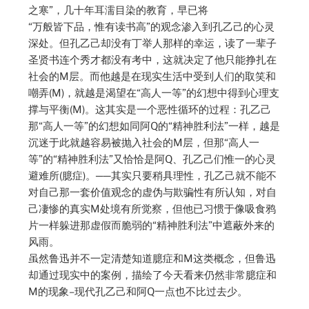
之寒”，几十年耳濡目染的教育，早已将
“万般皆下品，惟有读书高”的观念渗入到孔乙己的心灵
深处。但孔乙己却没有丁举人那样的幸运，读了一辈子
圣贤书连个秀才都没有考中，这就决定了他只能挣扎在
社会的M层。而他越是在现实生活中受到人们的取笑和
嘲弄(M)，就越是渴望在“高人一等”的幻想中得到心理支
撑与平衡(M)。这其实是一个恶性循环的过程：孔乙己
那“高人一等”的幻想如同阿Q的“精神胜利法”一样，越是
沉迷于此就越容易被抛入社会的M层，但那“高人一
等”的“精神胜利法”又恰恰是阿Q、孔乙己们惟一的心灵
避难所(臆症)。──其实只要稍具理性，孔乙己就不能不
对自己那一套价值观念的虚伪与欺骗性有所认知，对自
己凄惨的真实M处境有所觉察，但他已习惯于像吸食鸦
片一样躲进那虚假而脆弱的“精神胜利法”中遮蔽外来的
风雨。
虽然鲁迅并不一定清楚知道臆症和M这类概念，但鲁迅
却通过现实中的案例，描绘了今天看来仍然非常臆症和
M的现象–现代孔乙己和阿Q一点也不比过去少。