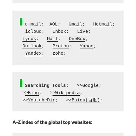
 e-mail:  
AOL
;   
Gmail
;   
Hotmail
; 
icloud
;   
Inbox
;   
Live
;  
Lycos
;   
Mail
;   
OneBox
;  
Outlook
;   
Proton
;   
Yahoo
; 
Yandex
;   
zoho
;
Searching Tools:
   >
>Google
;  
 >
>Bing
;   >
>Wikipedia
;  
 >>
YoutubeDir
;   >
>Baidu(百度)
;
A-Z index of the global top websites: