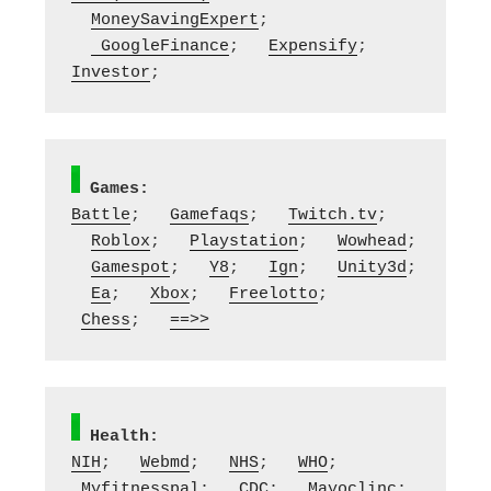
MoneySavingExpert
; 
 GoogleFinance
;   
Expensify
;   
Investor
;
Games:
Battle
;   
Gamefaqs
;   
Twitch.tv
; 
Roblox
;   
Playstation
;   
Wowhead
; 
Gamespot
;   
Y8
;   
Ign
;   
Unity3d
; 
Ea
;   
Xbox
;   
Freelotto
;  
Chess
;   
==>>
Health:
NIH
;   
Webmd
;   
NHS
;   
WHO
;  
Myfitnesspal
;   
CDC
;   
Mayoclinc
;  