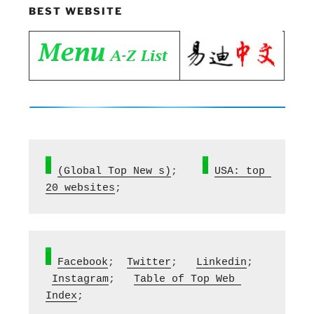
BEST WEBSITE
(
Global Top New s
)
;    
USA: top 
20 websites
;
Facebook
;  
Twitter
;   
Linkedin
;  
Instagram
;   
Table of Top Web 
Index
;