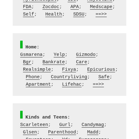
FDA
;   
Zocdoc
;   
APA
;   
Medscape
;  
Self
;   
Health
;   
SDSU
;   
==>>
Home:
Gsmarena
;   
Yelp
;   
Gizmodo
;  
Bgr
;   
Bankrate
;   
Care
;  
Realsimple
;   
Fixya
;   
Epicurious
; 
Phone
;   
Countryliving
;   
Safe
; 
Apartment
;   
Lifehac
;   
==>>
Kinds and Teens:
Scarleteen
;   
Gurl
;   
Candymag
;  
Glsen
;   
Parenthood
;   
Madd
; 