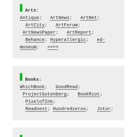
Arts:
Antique
;   
ArtNews
;   
ArtNet
; 
ArtCity
;   
ArtForum
;  
ArtNewsPaper
;   
ArtReport
; 
Behance
; 
Hyperallergic
;   
ed-
museum
;   
==>>
Books:
WhichBook
;   
GoodRead
;  
ProjectGutenberg
;   
BookRiot
; 
PixelofInk
; 
Readnext
; 
Hundredzeros
;   
Jstor
;