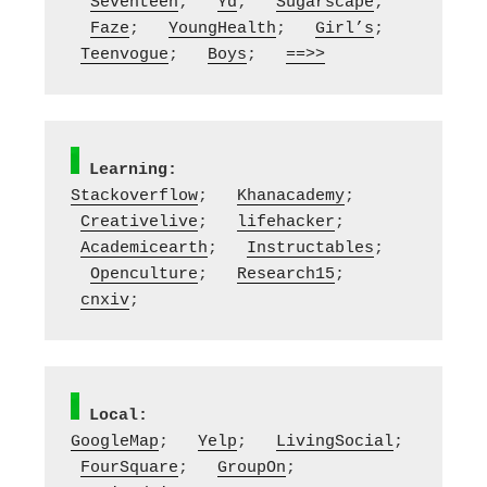
Seventeen
;   
Yd
;   
Sugarscape
; 
Faze
;   
YoungHealth
;   
Girl’s
;  
Teenvogue
;   
Boys
;   
==>>
Learning:
Stackoverflow
;   
Khanacademy
;  
Creativelive
;   
lifehacker
;  
Academicearth
;   
Instructables
; 
Openculture
;   
Research15
; 
cnxiv
;
Local:
GoogleMap
;   
Yelp
;   
LivingSocial
;  
FourSquare
;   
GroupOn
; 