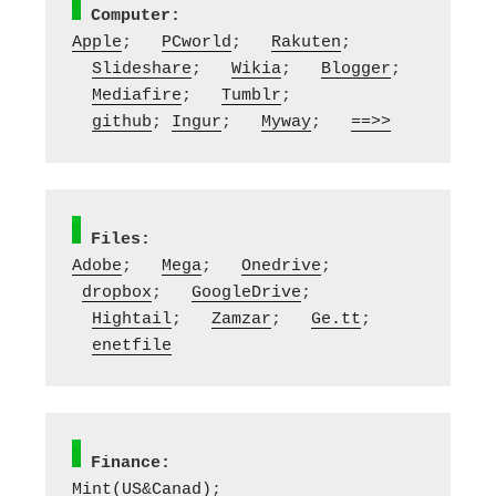
Computer:
Apple
;   
PCworld
;   
Rakuten
; 
Slideshare
;   
Wikia
;   
Blogger
; 
Mediafire
;   
Tumblr
; 
github
; 
Ingur
;   
Myway
;   
==>>
Files:
Adobe
;   
Mega
;   
Onedrive
;  
dropbox
;   
GoogleDrive
; 
Hightail
;   
Zamzar
;   
Ge.tt
; 
enetfile
Finance:
Mint(US&Canad)
; 