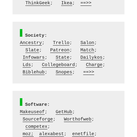
ThinkGeek
;   
Ikea
;  
==>>
Society:
Ancestry
;   
Trello
;   
Salon
; 
Slate
;   
Patreon
;   
Match
;  
Infowars
;   
State
;   
Dailykos
;  
Lds
;   
Collegeboard
;   
Charge
;  
Biblehub
;   
Snopes
;   
==>>
Software:
Makeuseof
;   
GetHub
;  
Sourceforge
;   
Worthofweb
; 
competex
;  
moz;
alexabest
;  
enetfile
; 