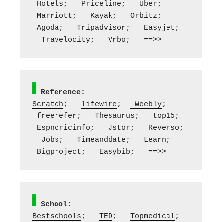
Hotels
;   
Priceline
;   
Uber
;  
Marriott
;   
Kayak
;   
Orbitz
;  
Agoda
;   
Tripadvisor
;   
Easyjet
; 
Travelocity
;   
Vrbo
;   
==>>
Reference:
Scratch
;   
lifewire
;  
 Weebly
;  
freerefer
;   
Thesaurus
;   
top15
;  
Espncricinfo
;   
Jstor
;   
Reverso
; 
Jobs
;   
Timeanddate
;   
Learn
;  
Bigproject
;   
Easybib
;   
==>>
School:
Bestschools
;   
TED
;   
Topmedical
;  