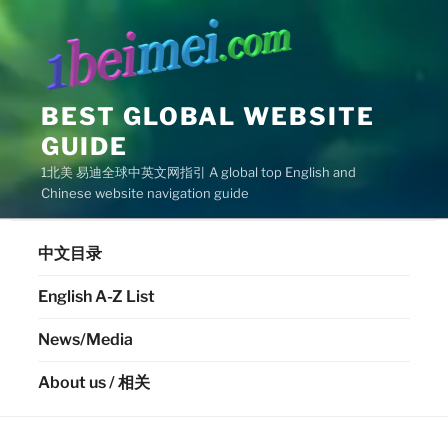
Skip
to
content
BEST GLOBAL WEBSITE
GUIDE
1北美 易迪全球中英文网指引 A global top English and
Chinese website navigation guide
中文目录
English A-Z List
News/Media
About us / 相关