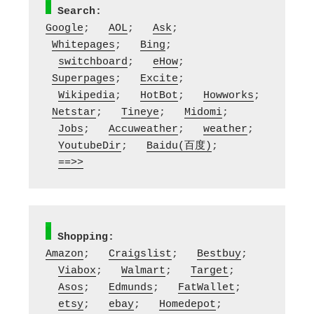
Search:
Google
;   
AOL
;   
Ask
;  
Whitepages
;   
Bing
; 
switchboard
;   
eHow
;  
Superpages
;   
Excite
; 
Wikipedia
;   
HotBot
;   
Howworks
;  
Netstar
;   
Tineye
;   
Midomi
; 
Jobs
;   
Accuweather
;   
weather
; 
YoutubeDir
;   
Baidu(百度)
;  
==>>
Shopping:
Amazon
;   
Craigslist
;   
Bestbuy
; 
Viabox
;   
Walmart
;   
Target
; 
Asos
;   
Edmunds
;   
FatWallet
; 
etsy
;   
ebay
;   
Homedepot
; 