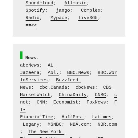
Soundcloud
;   
Allmusic
; 
Spotify
;   
jango
;   
Complex
; 
Radio
;   
Mypace
;   
live365
; 
==>>
News:
abcNews
;  
AL 
Jazeera
;  
Aol.
;  
BBC.News
;  
BBC.Wor
ldServices
;  
Buzzfeed 
News
;  
cbc.Canada
;  
cbcNews
;  
CBS 
MarketWatch
;  
ChinaDaily
;  
CNBC
;  
c
net
;  
CNN
;  
Economist
;  
FoxNews
;  
F
T-
FiancialTime
;  
HuffPost
;  
Latimes
; 
Legany
;  
MSNBC
;  
NBA.com
;  
NBR.com
;  
The New York 