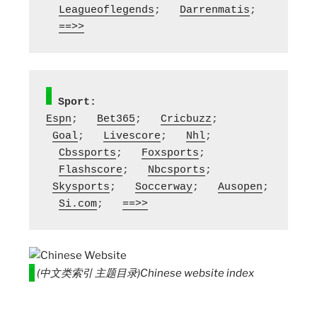
Leagueoflegends
;   
Darrenmatis
;  
==>>
Sport:
Espn
;   
Bet365
;   
Cricbuzz
;  
Goal
;   
Livescore
;   
Nhl
; 
Cbssports
;   
Foxsports
; 
Flashscore
;   
Nbcsports
;  
Skysports
;   
Soccerway
;   
Ausopen
; 
Si.com
;   
==>>
(
中文类索引 主题目录
)
Chinese website index