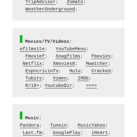
TripAdvisor
;   
Zomato
; 
WeatherUnderground
;
Movies/TV/Videos:
efilmsite
;   
YouTubeMenu
; 
Fmovief
;   
Snagfilms
;   
Fmovies
;  
Netflix
;   
Xmovies8
;   
Mwatcher
; 
Espncricinfo
;   
Hulu
;   
Cracked
; 
Tubitv
;   
Vimeo
;   
IMDb
; 
R/18+
; 
YoutubeDir
;    
==>>
Music:
Pandora
;   
Tunein
;   
MusicYahoo
;  
Last.fm
;   
GooglePlay
;   
iHeart
; 