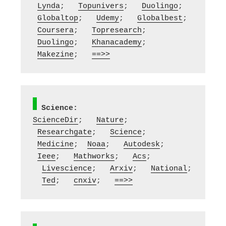
Lynda
;   
Topunivers
;   
Duolingo
;  
Globaltop
;   
Udemy
;   
Globalbest
;  
Coursera
;   
Topresearch
;  
Duolingo
;   
Khanacademy
;  
Makezine
;   
==>>
Science:
ScienceDir
;   
Nature
;  
Researchgate
;   
Science
;  
Medicine
;  
Noaa
;   
Autodesk
;  
Ieee
;   
Mathworks
;   
Acs
; 
Livescience
;   
Arxiv
;   
National
; 
Ted
;   
cnxiv
;   
==>>