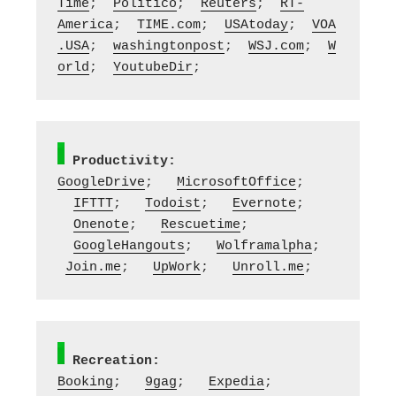
Time
;  
Politico
;  
Reuters
;  
RT-
America
;  
TIME.com
;  
USAtoday
;  
VOA
.USA
;  
washingtonpost
;  
WSJ.com
;  
W
orld
;  
YoutubeDir
;
Productivity:
GoogleDrive
;   
MicrosoftOffice
; 
IFTTT
;   
Todoist
;   
Evernote
; 
Onenote
;   
Rescuetime
; 
GoogleHangouts
;   
Wolframalpha
;  
Join.me
;   
UpWork
;   
Unroll.me
;
Recreation:
Booking
;   
9gag
;   
Expedia
;  