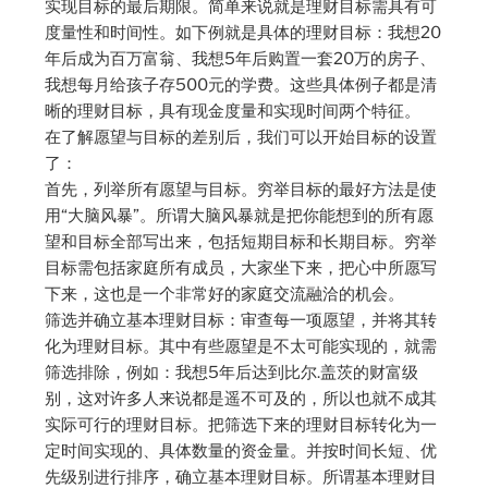
实现目标的最后期限。简单来说就是理财目标需具有可
度量性和时间性。如下例就是具体的理财目标：我想20
年后成为百万富翁、我想5年后购置一套20万的房子、
我想每月给孩子存500元的学费。这些具体例子都是清
晰的理财目标，具有现金度量和实现时间两个特征。
在了解愿望与目标的差别后，我们可以开始目标的设置
了：
首先，列举所有愿望与目标。穷举目标的最好方法是使
用“大脑风暴”。所谓大脑风暴就是把你能想到的所有愿
望和目标全部写出来，包括短期目标和长期目标。穷举
目标需包括家庭所有成员，大家坐下来，把心中所愿写
下来，这也是一个非常好的家庭交流融洽的机会。
筛选并确立基本理财目标：审查每一项愿望，并将其转
化为理财目标。其中有些愿望是不太可能实现的，就需
筛选排除，例如：我想5年后达到比尔.盖茨的财富级
别，这对许多人来说都是遥不可及的，所以也就不成其
实际可行的理财目标。把筛选下来的理财目标转化为一
定时间实现的、具体数量的资金量。并按时间长短、优
先级别进行排序，确立基本理财目标。所谓基本理财目