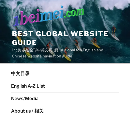
Skip
to
content
BEST GLOBAL WEBSITE
GUIDE
1北美 易迪全球中英文网指引 A global top English and
Chinese website navigation guide
中文目录
English A-Z List
News/Media
About us / 相关